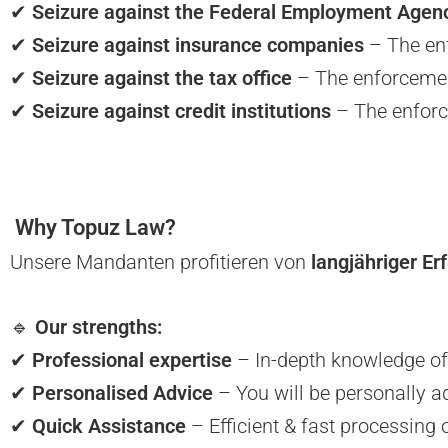
✔
Seizure against the Federal Employment Agen
✔
Seizure against insurance companies
– The en
✔
Seizure against the tax office
– The enforcement
✔
Seizure against credit institutions
– The enforc
Why Topuz Law?
Unsere Mandanten profitieren von
langjähriger Er
🔹
Our strengths:
✔
Professional expertise
– In-depth knowledge o
✔
Personalised Advice
– You will be personally ad
✔
Quick Assistance
– Efficient & fast processing