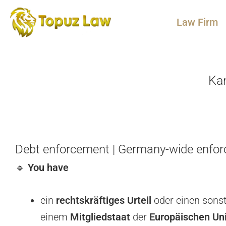
Law Firm
Kan
Debt enforcement | Germany-wide enfo
🔹
You have
ein
rechtskräftiges
Urteil
oder einen sons
einem
Mitgliedstaat
der
Europäischen Un