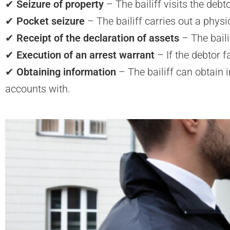
✔
Seizure of property
– The bailiff visits the debt
✔
Pocket seizure
– The bailiff carries out a phys
✔
Receipt of the declaration of assets
– The baili
✔
Execution of an arrest warrant
– If the debtor 
✔
Obtaining information
– The bailiff can obtain 
accounts with.