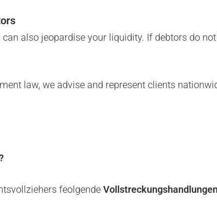
tors
an also jeopardise your liquidity. If debtors do not
ment law, we advise and represent clients nationwid
?
htsvollziehers feolgende
Vollstreckungshandlunge