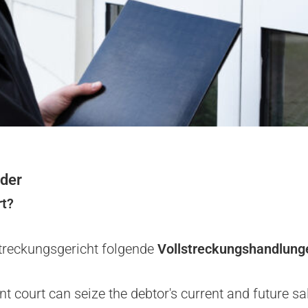
rder
rt?
streckungsgericht folgende
Vollstreckungshandlung
 court can seize the debtor's current and future sal