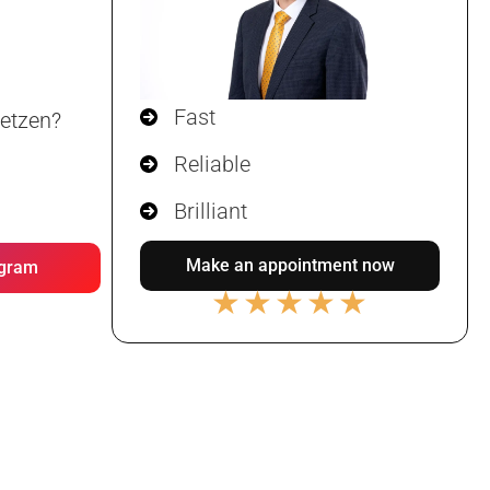
Fast
etzen?
Reliable
Brilliant
Make an appointment now
agram
★
★
★
★
★