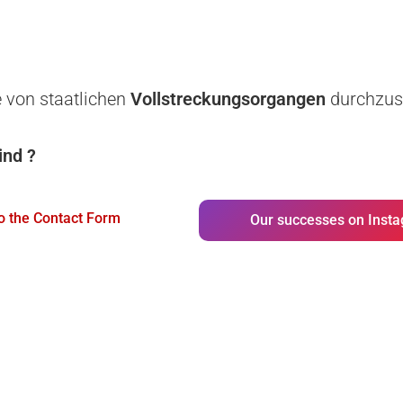
e von staatlichen
Vollstreckungsorgangen
durchzus
ind ?
o the Contact Form
Our successes on Inst