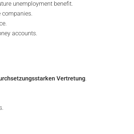
uture unemployment benefit.
e companies.
ce.
oney accounts.
urchsetzungsstarken Vertretung
.
s.