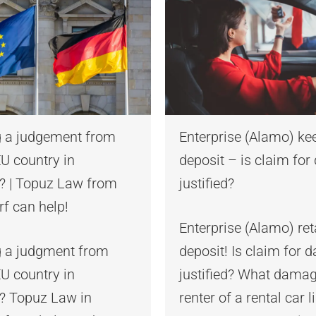
g a judgement from
Enterprise (Alamo) ke
U country in
deposit – is claim fo
 | Topuz Law from
justified?
f can help!
Enterprise (Alamo) ret
g a judgment from
deposit! Is claim for
U country in
justified? What damag
 Topuz Law in
renter of a rental car l