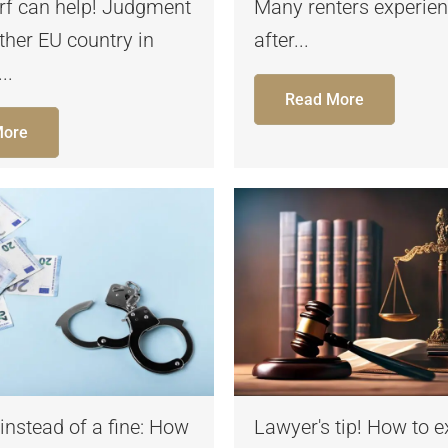
rf can help! Judgment
Many renters experien
her EU country in
after...
..
Read More
More
 instead of a fine: How
Lawyer's tip! How to 