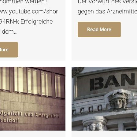
enommen werden !
Der Vorwurf des Vers
www.youtube.com/shor
gegen das Arzneimitt
94RN-k Erfolgreiche
Read More
r dem…
More