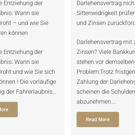
e Entziehung der
Darlehensvertrag nich
ubnis: Wann sie
Sittenwidrigkeit prüfe
droht – und wie Sie
und Zinsen zurückford
ren können
Darlehensvertrag mit
e Entziehung der
Zinsen? Viele Bankku
ubnis: Wann sie
stehen vor demselben
droht und wie Sie sich
Problem:Trotz fristg
nnen ! Die vorläufige
Zahlung der Darlehen
ng der Fahrerlaubnis…
scheinen die Schulden
abzunehmen….
More
Read More