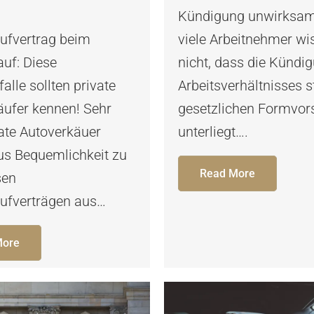
Kündigung unwirksam
ufvertrag beim
viele Arbeitnehmer wi
uf: Diese
nicht, dass die Kündi
alle sollten private
Arbeitsverhältnisses 
äufer kennen! Sehr
gesetzlichen Formvors
vate Autoverkäuer
unterliegt….
us Bequemlichkeit zu
Read More
sen
ufverträgen aus…
More