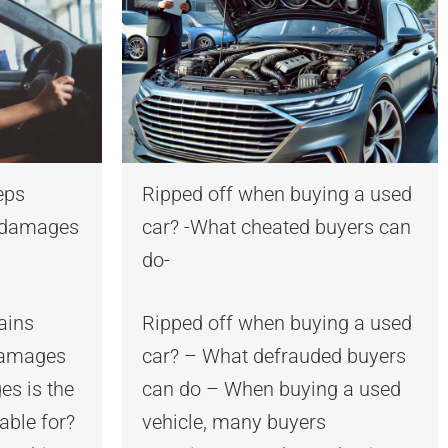
eps
Ripped off when buying a used
r damages
car? -What cheated buyers can
do-
ains
Ripped off when buying a used
 damages
car? – What defrauded buyers
es is the
can do – When buying a used
iable for?
vehicle, many buyers