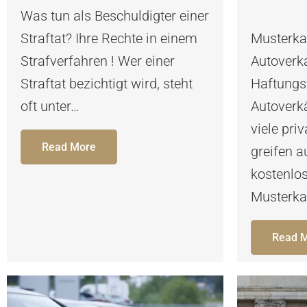
Was tun als Beschuldigter einer
Straftat? Ihre Rechte in einem
Musterka
Strafverfahren ! Wer einer
Autoverka
Straftat bezichtigt wird, steht
Haftungsf
oft unter…
Autoverk
viele pri
Read More
greifen a
kostenlo
Musterka
Read 