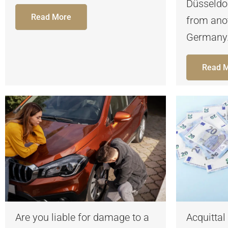
Düsseldo
Read More
from anot
Germany.
Read 
Are you liable for damage to a
Acquittal