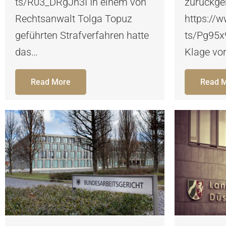
ts/R03_DRgJn3I In einem von
zurückg
Rechtsanwalt Tolga Topuz
https://
geführten Strafverfahren hatte
ts/Pg95x
das…
Klage vo
Read More
Read 