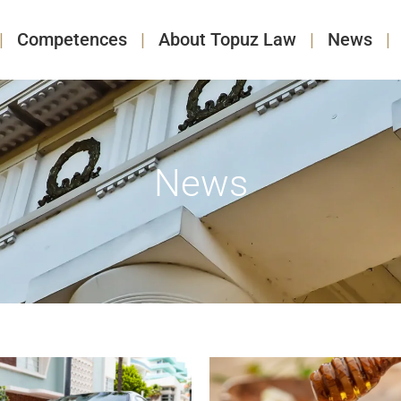
Competences
About Topuz Law
News
News