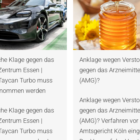
che Klage gegen das
Anklage wegen Verst
Zentrum Essen |
gegen das Arzneimitte
Taycan Turbo muss
(AMG)?
enommen werden
Anklage wegen Verst
che Klage gegen das
gegen das Arzneimitte
Zentrum Essen |
(AMG)? Verfahren vo
Taycan Turbo muss
Amtsgericht Köln einge