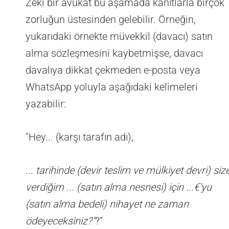
Zeki bir avukat bu aşamada kanıtlarla birçok
zorluğun üstesinden gelebilir. Örneğin,
yukarıdaki örnekte müvekkil (davacı) satın
alma sözleşmesini kaybetmişse, davacı
davalıya dikkat çekmeden e-posta veya
WhatsApp yoluyla aşağıdaki kelimeleri
yazabilir:
"Hey... (karşı tarafın adı),
... tarihinde (devir teslim ve mülkiyet devri) siz
verdiğim ... (satın alma nesnesi) için ...€'yu
(satın alma bedeli) nihayet ne zaman
ödeyeceksiniz?"
?“