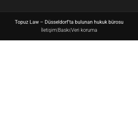
Topuz Law – Düsseldorf'ta bulunan hukuk bürosu
İletişim
|
Baskı
|
Veri koruma